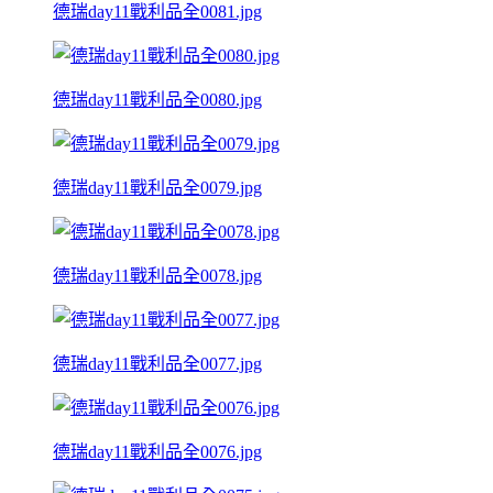
德瑞day11戰利品全0081.jpg
德瑞day11戰利品全0080.jpg
德瑞day11戰利品全0079.jpg
德瑞day11戰利品全0078.jpg
德瑞day11戰利品全0077.jpg
德瑞day11戰利品全0076.jpg