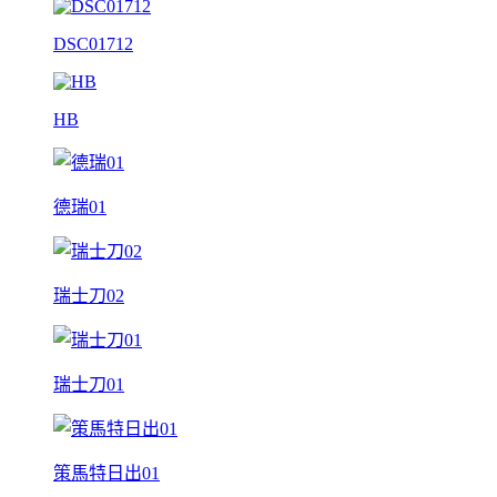
DSC01712
HB
德瑞01
瑞士刀02
瑞士刀01
策馬特日出01