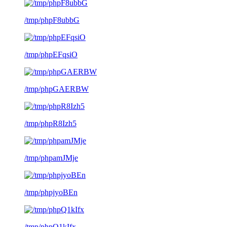
/tmp/phpF8ubbG
/tmp/phpEFqsiO
/tmp/phpGAERBW
/tmp/phpR8Izh5
/tmp/phpamJMje
/tmp/phpjyoBEn
/tmp/phpQ1kIfx