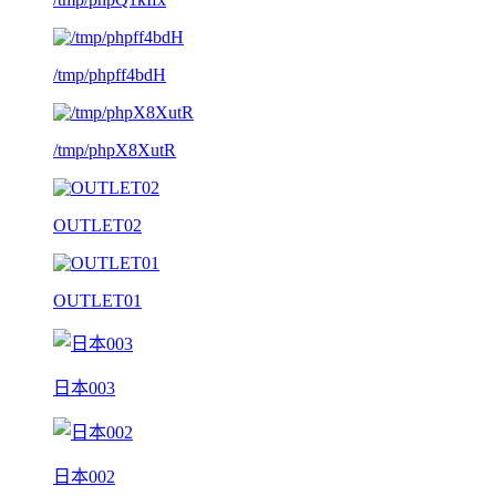
/tmp/phpff4bdH
/tmp/phpX8XutR
OUTLET02
OUTLET01
日本003
日本002