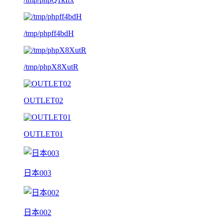
/tmp/phpff4bdH
/tmp/phpX8XutR
OUTLET02
OUTLET01
日本003
日本002