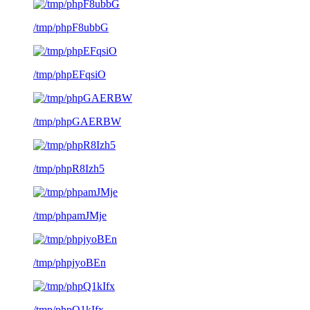
/tmp/phpF8ubbG
/tmp/phpEFqsiO
/tmp/phpGAERBW
/tmp/phpR8Izh5
/tmp/phpamJMje
/tmp/phpjyoBEn
/tmp/phpQ1kIfx