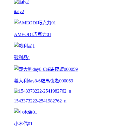
italy2
AMEODI巧克力01
戰利品1
義大利day8-6羅馬夜遊000059
1543373222-2541982762_n
小木偶01