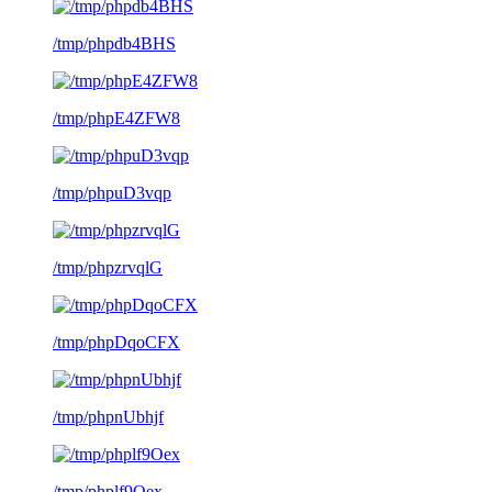
/tmp/phpdb4BHS
/tmp/phpE4ZFW8
/tmp/phpuD3vqp
/tmp/phpzrvqlG
/tmp/phpDqoCFX
/tmp/phpnUbhjf
/tmp/phplf9Oex