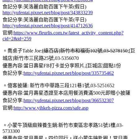
食記分享:芙洛麗自助百匯下午茶(假日)
http://yufentai.pixnet.net/blog/post/343833239
食記分享:芙洛麗自助百匯下午茶(平日)
http://yufentai.pixnet.net/blog/post/414712636
官網:
https://www.fleurlis.com.tw/latest_activity_content.php?
cid=2&id=259
。喬桌子Table Joe:
[遠百店]新竹市和福街102號,03-5278150
;[巨
城店]新竹市三民路25號,03-5356070
優惠內容:當日壽星FB打卡並分享照片,[巨城店]甜點1份
食記分享:
http://yufentai.pixnet.net/blog/post/335735462
。億客披薩: 新竹市中華路三段121巷1號,03-5251652
優惠內容:當月壽星憑證至本店用餐消費滿500元即贈小披薩
食記分享:
http://yufentai.pixnet.net/blog/post/366532307
官網:
http://www.yihkeh-pizza.com/safe.asp
。小蒙牛頂級麻辣養生鍋:新竹市東區忠孝路51號1樓,03-
5733300
優惠內容:當月壽星，四位同行，送小蒙牛鑰匙圈！當日壽