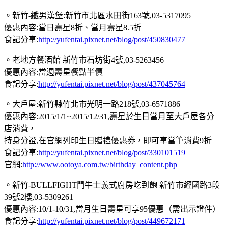
。新竹-鐵男漢堡:新竹市北區水田街163號,03-5317095
優惠內容:當日壽星8折、當月壽星8.5折
食記分享:
http://yufentai.pixnet.net/blog/post/450830477
。老地方餐酒館 新竹市石坊街4號,03-5263456
優惠內容:當週壽星餐點半價
食記分享:
http://yufentai.pixnet.net/blog/post/437045764
。大戶屋:新竹縣竹北市光明一路218號,03-6571886
優惠內容:2015/1/1~2015/12/31,壽星於生日當月至大戶屋各分
店消費，
持身分證,在官網列印生日贈禮優惠券，即可享當筆消費9折
食記分享:
http://yufentai.pixnet.net/blog/post/330101519
官網:
http://www.ootoya.com.tw/birthday_content.php
。新竹-BULLFIGHT鬥牛士義式廚房吃到飽 新竹市經國路3段
39號2樓,03-5309261
優惠內容:10/1-10/31,當月生日壽星可享95優惠（需出示證件）
食記分享:
http://yufentai.pixnet.net/blog/post/449672171