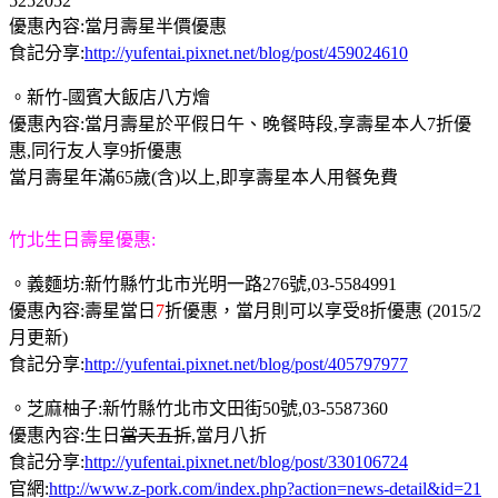
5252052
優惠內容:當月壽星半價優惠
食記分享:
http://yufentai.pixnet.net/blog/post/459024610
。新竹-國賓大飯店八方燴
優惠內容:當月壽星於平假日午、晚餐時段,享壽星本人7折優
惠,同行友人享9折優惠
當月壽星年滿65歲(含)以上,即享壽星本人用餐免費
竹北生日壽星優惠:
。義麵坊:新竹縣竹北市光明一路276號,03-5584991
優惠內容:壽星當日
7
折優惠，當月則可以享受8折優惠 (2015/2
月更新)
食記分享:
http://yufentai.pixnet.net/blog/post/405797977
。芝麻柚子:新竹縣竹北市文田街50號,03-5587360
優惠內容:生日
當天五折
,當月八折
食記分享:
http://yufentai.pixnet.net/blog/post/330106724
官網:
http://www.z-pork.com/index.php?action=news-detail&id=21