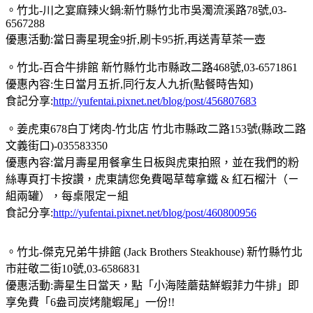
。竹北-川之宴麻辣火鍋:新竹縣竹北市吳濁流溪路78號,03-
6567288
優惠活動:當日壽星現金9折,刷卡95折,再送青草茶一壺
。竹北-百合牛排館 新竹縣竹北市縣政二路468號,03-6571861
優惠內容:生日當月五折,同行友人九折(點餐時告知)
食記分享:
http://yufentai.pixnet.net/blog/post/456807683
。姜虎東678白丁烤肉-竹北店 竹北市縣政二路153號(縣政二路
文義街口)-035583350
優惠內容:當月壽星用餐拿生日板與虎東拍照，並在我們的粉
絲專頁打卡按讚，虎東請您免費喝草莓拿鐵 & 紅石榴汁（ㄧ
組兩罐），每桌限定ㄧ組
食記分享:
http://yufentai.pixnet.net/blog/post/460800956
。竹北-傑克兄弟牛排館 (Jack Brothers Steakhouse) 新竹縣竹北
市莊敬二街10號,03-6586831
優惠活動:壽星生日當天，點「小海陸蘑菇鮮蝦菲力牛排」即
享免費「6盎司炭烤龍蝦尾」一份!!