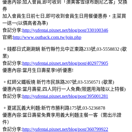
優惠內容:加入會員,即可收到「澳美客雪球布朗尼乙客」兌換
券
加入會員生日前七日,即可收到會員生日用餐優惠券，主菜買
一送一(以價高者為準)
食記分享:
http://yufentai.pixnet.net/blog/post/330100346
官網:
http://www.outback.com.tw/join.php
。錢都日式涮涮鍋 新竹縣竹北中正東路233號,03-5558832 (歇
業)
食記分享:
http://yufentai.pixnet.net/blog/post/402977905
優惠內容:當月生日壽星享9折優惠!
。紅師父鐵板燒 新竹市民族路207號,03-5350571 (歇業)
優惠內容:當月壽星,四人同行一人免費(限選用海陸以上特餐)
食記分享:
http://yufentai.pixnet.net/blog/post/395001281
。夏諾瓦義大利麵:新竹市勝利路175號,03-5236878
優惠內容:當日壽星免費享用義大利麵主餐一客（需出示證
件）
食記分享:
http://yufentai.pixnet.net/blog/post/360799922