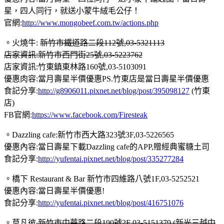
星，四人同行，就送小蒙牛絨毛公仔！
官網:
http://www.mongobeef.com.tw/actions.php
。火燒牛:
新竹市鐵道路二段112號,03-5321113
店家資訊:新竹市西門街25號,03-5223762
店家資訊:竹東鎮東林路160號,03-5103091
優惠肉容:當月壽星半價優惠PS.竹東店是當日壽星半價優惠
食記分享:
http://g8906011.pixnet.net/blog/post/395098127
(竹東
店)
FB官網:
https://www.facebook.com/Firesteak
。Dazzling cafe:新竹市西大路323號3F,03-5226565
優惠內容:當日壽星下載Dazzling cafe的APP,贈經典蜜糖土司
食記分享:
http://yufentai.pixnet.net/blog/post/335277284
。橋下 Restaurant & Bar 新竹市四維路八號1F,03-5252521
優惠內容:當日壽星半價優惠!
食記分享:
http://yufentai.pixnet.net/blog/post/416751076
。莫凡彼
新竹市中華路二段190號2F 03-5151379 (新光三越中