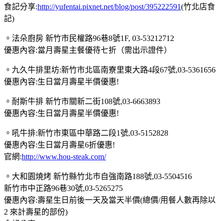
食記分享:
http://yufentai.pixnet.net/blog/post/395222591
(竹北店食
記)
。法朵廚房 新竹市民權路96巷8號1F, 03-53212712
優惠內容:當月壽星主餐優待七折（需出示證件）
。九久牛排里坊:新竹市北區南寮里東大路4段67號,03-5361656
優惠內容:生日當月壽星半價優惠!
。耐斯牛排 新竹市關新二街108號,03-6663893
優惠內容:生日當月壽星半價優惠!
。吼牛排:新竹市東區中華路二段1號,03-5152828
優惠內容:生日當月壽星6折優惠!
官網:
http://www.hou-steak.com/
。大和園燒烤 新竹縣竹北巿自強南路188號,03-5504516
新竹市中正路96巷30號,03-5265275
優惠內容:壽星生日前後一天及當天半價(總價/用餐人數再除以
2 來計壽星的部份)