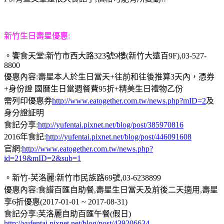
新竹生日壽星優惠:
。饗食天堂:新竹市西大路323號9樓(新竹大遠百9F),03-527-
8800
優惠內容:壽星本人於生日當天+往前和往後推算3天內，憑券
+身份證 國曆生日當週餐費95折+精美生日禮物乙份
需列印優惠券
http://www.eatogether.com.tw/news.php?mID=2
及
身分證証明
食記分享:
http://yufentai.pixnet.net/blog/post/385970816
2016年食記:
http://yufentai.pixnet.net/blog/post/446091608
官網:
http://www.eatogether.com.tw/news.php?
id=219&mID=2&sub=1
。新竹-芙洛麗:新竹市民族路69號,03-6238899
優惠內容:食譜百匯自助餐,壽星生日當天及前後二天適用,壽星
享6折優惠(2017-01-01 ~ 2017-08-31)
食記分享:芙洛麗自助百匯午餐(假日)
http://yufentai.pixnet.net/blog/post/439206634