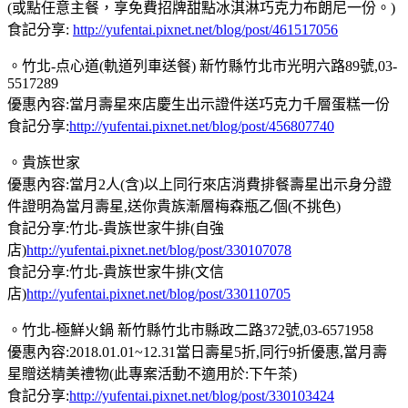
(或點任意主餐，享免費招牌甜點冰淇淋巧克力布朗尼一份。)
食記分享:
http://yufentai.pixnet.net/blog/post/461517056
。竹北-点心道(軌道列車送餐) 新竹縣竹北市光明六路89號,03-
5517289
優惠內容:當月壽星來店慶生出示證件送巧克力千層蛋糕一份
食記分享:
http://yufentai.pixnet.net/blog/post/456807740
。貴族世家
優惠內容:當月2人(含)以上同行來店消費排餐壽星出示身分證
件證明為當月壽星,送你貴族漸層梅森瓶乙個(不挑色)
食記分享:竹北-貴族世家牛排(自強
店)
http://yufentai.pixnet.net/blog/post/330107078
食記分享:竹北-貴族世家牛排(文信
店)
http://yufentai.pixnet.net/blog/post/330110705
。竹北-極鮮火鍋 新竹縣竹北市縣政二路372號,03-6571958
優惠內容:2018.01.01~12.31當日壽星5折,同行9折優惠,當月壽
星贈送精美禮物(此專案活動不適用於:下午茶)
食記分享:
http://yufentai.pixnet.net/blog/post/330103424