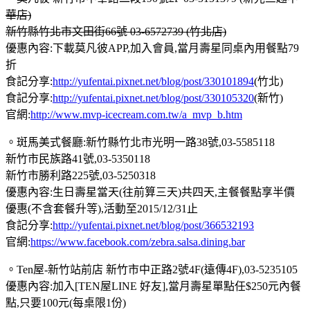
華店)
新竹縣竹北市文田街66號 03-6572739 (竹北店)
優惠內容:下載莫凡彼APP,加入會員,當月壽星同桌內用餐點79
折
食記分享:
http://yufentai.pixnet.net/blog/post/330101894
(竹北)
食記分享:
http://yufentai.pixnet.net/blog/post/330105320
(新竹)
官網:
http://www.mvp-icecream.com.tw/a_mvp_b.htm
。斑馬美式餐廳:新竹縣竹北市光明一路38號,03-5585118
新竹市民族路41號,03-5350118
新竹市勝利路225號,03-5250318
優惠內容:生日壽星當天(往前算三天)共四天,主餐餐點享半價
優惠(不含套餐升等),活動至2015/12/31止
食記分享:
http://yufentai.pixnet.net/blog/post/366532193
官網:
https://www.facebook.com/zebra.salsa.dining.bar
。Ten屋-新竹站前店 新竹市中正路2號4F(遠傳4F),03-5235105
優惠內容:加入[TEN屋LINE 好友],當月壽星單點任$250元內餐
點,只要100元(每桌限1份)