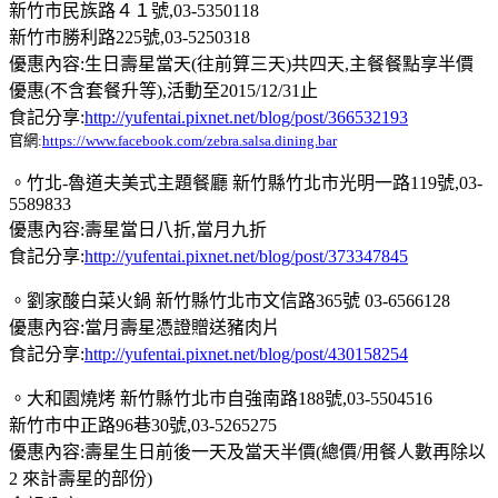
新竹市民族路４１號,03-5350118
新竹市勝利路225號,03-5250318
優惠內容:生日壽星當天(往前算三天)共四天,主餐餐點享半價
優惠(不含套餐升等),活動至2015/12/31止
食記分享:
http://yufentai.pixnet.net/blog/post/366532193
官網:
https://www.facebook.com/zebra.salsa.dining.bar
。竹北-魯道夫美式主題餐廳 新竹縣竹北市光明一路119號,03-
5589833
優惠內容:壽星當日八折,當月九折
食記分享:
http://yufentai.pixnet.net/blog/post/373347845
。劉家酸白菜火鍋 新竹縣竹北市文信路365號 03-6566128
優惠內容:當月壽星憑證贈送豬肉片
食記分享:
http://yufentai.pixnet.net/blog/post/430158254
。大和園燒烤 新竹縣竹北巿自強南路188號,03-5504516
新竹市中正路96巷30號,03-5265275
優惠內容:壽星生日前後一天及當天半價(總價/用餐人數再除以
2 來計壽星的部份)