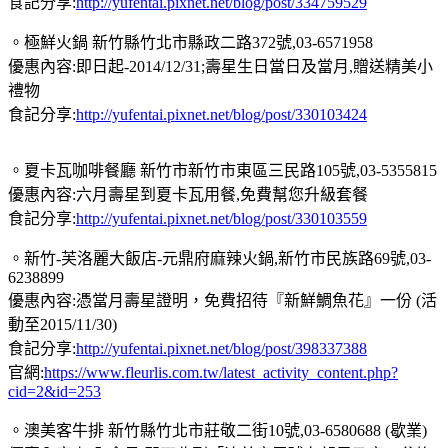
食記分享:
http://yufentai.pixnet.net/blog/post/334759529
。極鮮火鍋 新竹縣竹北市縣政二路372號,03-6571958
優惠內容:即日起-2014/12/31;壽星生日當日及當月,贈送精美小
禮物
食記分享:
http://yufentai.pixnet.net/blog/post/330103424
。夏卡瓦咖啡餐廳 新竹市新竹市東區三民路105號,03-5355815
優惠內容:六月壽星到夏卡瓦用餐,免費幫您升級套餐
食記分享:
http://yufentai.pixnet.net/blog/post/330103559
。新竹-芙洛麗大飯店-元鼎府麻辣火鍋,新竹市民族路69號,03-
6238899
優惠內容:憑當月壽星證明，免費招待『新鮮鯛魚花』一份 (活
動至2015/11/30)
食記分享:
http://yufentai.pixnet.net/blog/post/398337388
官網:
https://www.fleurlis.com.tw/latest_activity_content.php?
cid=2&id=253
。澳美客牛排 新竹縣竹北市莊敬二街10號,03-6580688 (歇業)