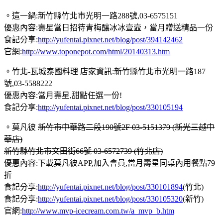
。這一鍋:新竹縣竹北市光明一路288號,03-6575151
優惠內容:壽星當日招待青梅釀冰冰壹壼，當月贈送精品一份
食記分享:
http://yufentai.pixnet.net/blog/post/394142462
官網:
http://www.toponepot.com/html/20140313.htm
。竹北-瓦城泰國料理 店家資訊:新竹縣竹北市光明一路187
號,03-5588222
優惠內容:當月壽星,甜點任選一份!
食記分享:
http://yufentai.pixnet.net/blog/post/330105194
。莫凡彼
新竹市中華路二段190號2F 03-5151379 (新光三越中
華店)
新竹縣竹北市文田街66號 03-6572739 (竹北店)
優惠內容:下載莫凡彼APP,加入會員,當月壽星同桌內用餐點79
折
食記分享:
http://yufentai.pixnet.net/blog/post/330101894
(竹北)
食記分享:
http://yufentai.pixnet.net/blog/post/330105320
(新竹)
官網:
http://www.mvp-icecream.com.tw/a_mvp_b.htm