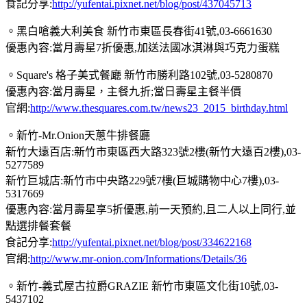
食記分享:
http://yufentai.pixnet.net/blog/post/437045713
。黑白嗆義大利美食 新竹市東區長春街41號,03-6661630
優惠內容:當月壽星7折優惠,加送法國冰淇淋與巧克力蛋糕
。Square's 格子美式餐廰 新竹市勝利路102號,03-5280870
優惠內容:當月壽星，主餐九折;當日壽星主餐半價
官網:
http://www.thesquares.com.tw/news23_2015_birthday.html
。新竹-Mr.Onion天蔥牛排餐廳
新竹大遠百店:新竹市東區西大路323號2樓(新竹大遠百2樓),03-
5277589
新竹巨城店:新竹市中央路229號7樓(巨城購物中心7樓),03-
5317669
優惠內容:當月壽星享5折優惠,前一天預約,且二人以上同行,並
點選排餐套餐
食記分享:
http://yufentai.pixnet.net/blog/post/334622168
官網:
http://www.mr-onion.com/Informations/Details/36
。新竹-義式屋古拉爵GRAZIE 新竹市東區文化街10號,03-
5437102