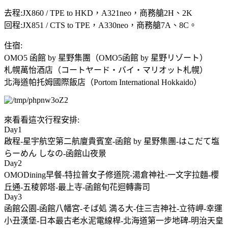
去程:JX860 / TPE to HKD，A321neo，商務艙2H、2K
回程:JX851 / CTS to TPE，A330neo，商務艙7A、8C。
住宿:
OMO5 函館 by 星野集團（OMO5函館 by 星野リゾート）
札幌萬怡酒店（コートヤード・バイ・マリオット札幌）
北海道帕托姆國際飯店（Portom International Hokkaido）
來看看這次行程安排:
Day1
啟程-星宇航空第二航廈貴賓室-函館 by 星野集團-はこだて塩
らーめん しなの-函館山夜景
Day2
OMODining早餐-特拉普女子修道院-湯倉神社-一文字拉麵-櫻
丘通-五稜郭塔-最上寺-函館旬花迴轉壽司
Day3
函館公園-函館八幡宮-そば処 満る大-住三吉神社-立待岬-幸運
小丑漢堡-日本最古老水泥電線桿-北海道第一步地碑-明治天皇