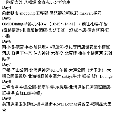
上陸紀念碑-八幡坂-金森赤レンガ倉庫
Day4
函館朝市-shopping-五稜郭-函館鹽拉麵味彩-maxvalu採買
Day5
OMODining早餐-北斗9号（10:45～14:41），前往札幌-午餐
(鐵路便當)-札幌萬怡酒店-えびそば一幻 総本店-唐吉訶德-狸
小路
Day6
南小樽-龍宮神社-船見坂-小樽運河-うに専門店世壱屋小樽運
河店-柳月下午茶-住吉神社-六花亭-北菓樓-夜拍小樽運河-若雞
時代
Day7
早餐-円山公園-北海道神宮-KFC午餐-大通公園（烤玉米）-大
通公園電視塔-北海道廳舊本廳舍-sukiya牛丼-逛街-飯店Lounge
Day8
二條市場-中島公園-超商午餐-JR機場-北海道帕托姆國際飯店-
逛機場(白樺山莊拉麵)
Day9
美瑛選果玉米麵包-機場逛街-Royal Lounge貴賓室-戰利品大集
合